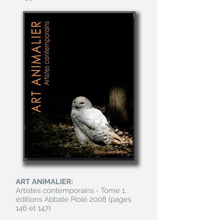
ART ANIMALIER:
Artistes contemporains - Tome 1,
éditions Abbate Piolé 2008 (pages
146 et 147)